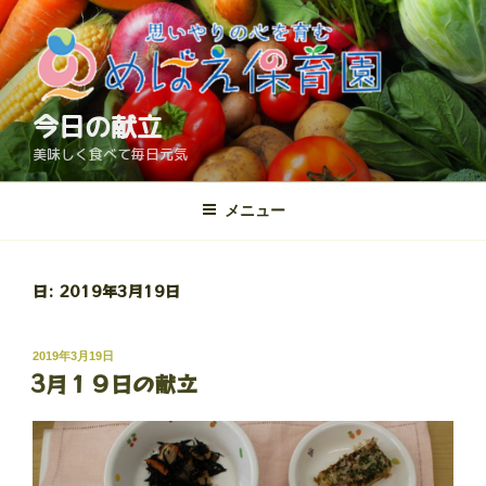
コ
ン
テ
ン
ツ
今日の献立
へ
美味しく食べて毎日元気
ス
キ
メニュー
ッ
プ
日:
2019年3月19日
投
2019年3月19日
3月１９日の献立
稿
日: