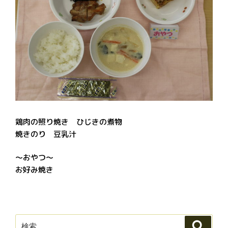
鶏肉の照り焼き ひじきの煮物
焼きのり 豆乳汁
～おやつ～
お好み焼き
検
検