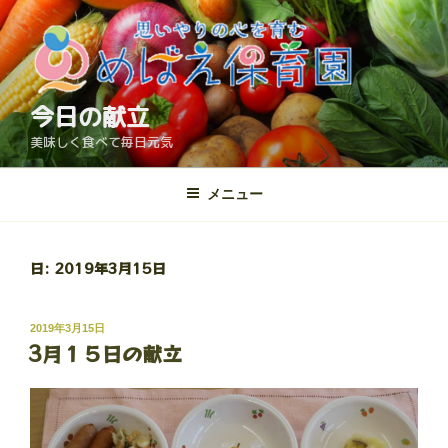
コ
ン
テ
ン
ツ
今日の献立
へ
美味しく食べて毎日元気
ス
キ
メニュー
ッ
プ
日:
2019年3月15日
投
2019年3月15日
3月１５日の献立
稿
日: