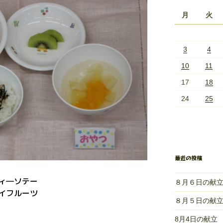
月
火
3
4
10
11
17
18
24
25
最近の投稿
ィ―ソテー
８月６日の献
イフルーツ
８月５日の献
8月4日の献立