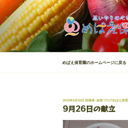
コ
ン
テ
ン
ツ
へ
ス
キ
ッ
めばえ保育園のホームページに戻る
プ
投
2018年9月26日
投稿者:
給食ブログめばえ保育
稿
9月26日の献立
日: