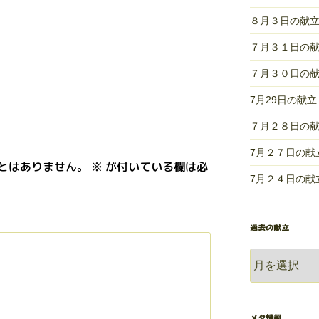
８月３日の献
７月３１日の
７月３０日の
7月29日の献立
７月２８日の
7月２７日の献
とはありません。
※
が付いている欄は必
7月２４日の献
過去の献立
過
去
の
献
メタ情報
立