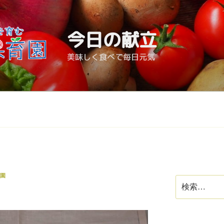
今日の献立
美味しく食べて毎日元気
園
検
索: