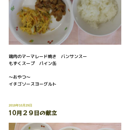
鶏肉のマーマレード焼き バンサンスー
もずくスープ パイン缶
～おやつ～
イチゴソースヨーグルト
投
2018年10月29日
10月２９日の献立
稿
日: