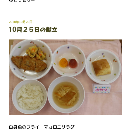
ぶどうゼリー
投
2018年10月25日
10月２５日の献立
稿
日:
白身魚のフライ マカロニサラダ