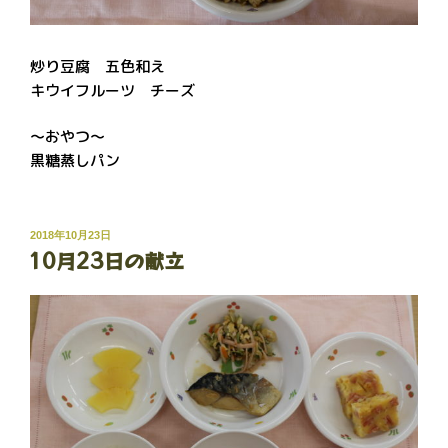
炒り豆腐 五色和え
キウイフルーツ チーズ
～おやつ～
黒糖蒸しパン
投
2018年10月23日
10月23日の献立
稿
日: