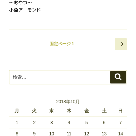
～おやつ～
小魚アーモンド
投
次
固定ページ
1
稿
の
ペ
の
ー
ペ
ジ
検
ー
検
索
索:
ジ
送
り
2018年10月
月
火
水
木
金
土
日
1
2
3
4
5
6
7
8
9
10
11
12
13
14