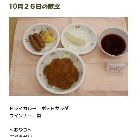
10月２６日の献立
稿
日:
ドライカレー ポテトサラダ
ウインナー 梨
～おやつ～