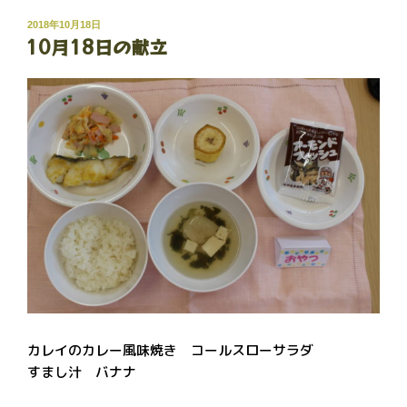
投
2018年10月18日
10月18日の献立
稿
日:
カレイのカレー風味焼き コールスローサラダ
すまし汁 バナナ