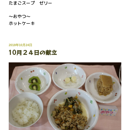
たまごスープ ゼリー
～おやつ～
ホットケーキ
投
2018年10月24日
10月２４日の献立
稿
日: