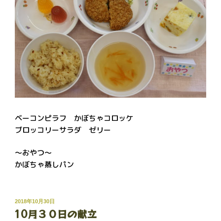
ベーコンピラフ かぼちゃコロッケ
ブロッコリーサラダ ゼリー
～おやつ～
かぼちゃ蒸しパン
投
2018年10月30日
10月３０日の献立
稿
日: