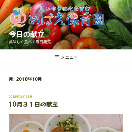
コ
ン
テ
ン
ツ
今日の献立
へ
美味しく食べて毎日元気
ス
キ
メニュー
ッ
プ
月:
2018年10月
投
2018年10月31日
10月３１日の献立
稿
日: