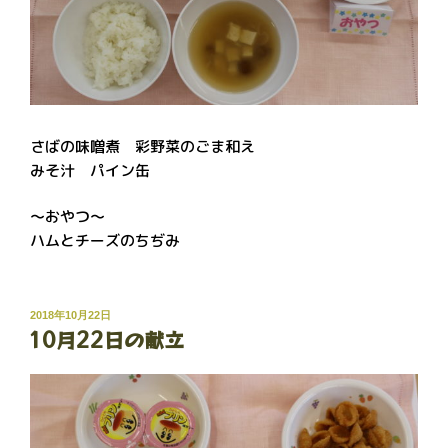
さばの味噌煮 彩野菜のごま和え
みそ汁 パイン缶
～おやつ～
ハムとチーズのちぢみ
投
2018年10月22日
10月22日の献立
稿
日: