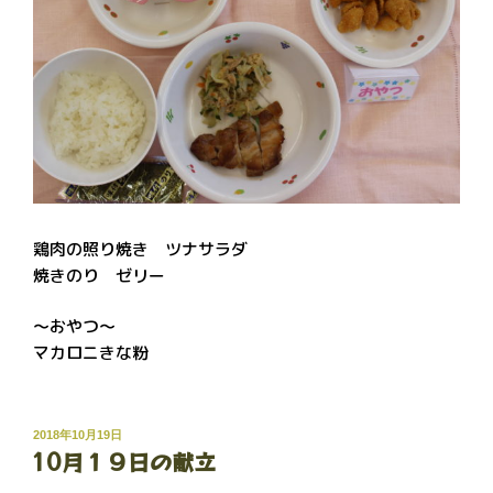
鶏肉の照り焼き ツナサラダ
焼きのり ゼリー
～おやつ～
マカロニきな粉
投
2018年10月19日
10月１９日の献立
稿
日: