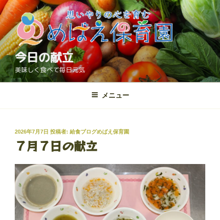
コ
ン
テ
ン
ツ
今日の献立
へ
美味しく食べて毎日元気
ス
キ
メニュー
ッ
プ
投
2026年7月7日
投稿者:
給食ブログめばえ保育園
７月７日の献立
稿
日: