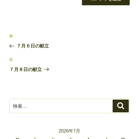
投
前
前
稿
の
７月６日の献立
ナ
投
ビ
稿
次
次
ゲ
の
７月８日の献立
ー
投
稿
シ
ョ
ン
検
検
索
索:
2026年7月