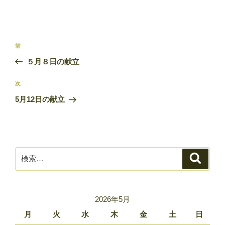
投
前
前
稿
の
５月８日の献立
ナ
投
ビ
稿
次
次
ゲ
の
5月12日の献立
ー
投
稿
シ
ョ
ン
検
検
索
索:
2026年5月
月
火
水
木
金
土
日