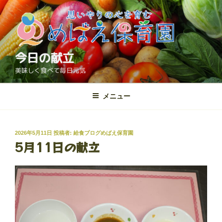
コ
ン
テ
ン
ツ
今日の献立
へ
美味しく食べて毎日元気
ス
キ
メニュー
ッ
プ
投
2026年5月11日
投稿者:
給食ブログめばえ保育園
5月11日の献立
稿
日: