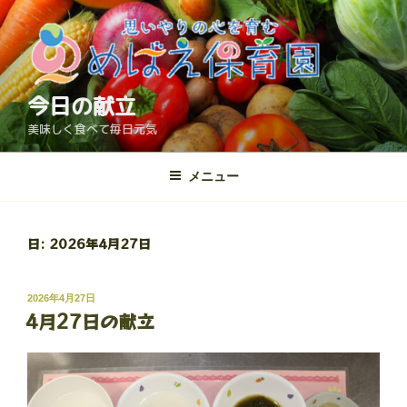
コ
ン
テ
ン
ツ
今日の献立
へ
美味しく食べて毎日元気
ス
キ
メニュー
ッ
プ
日:
2026年4月27日
投
2026年4月27日
4月27日の献立
稿
日: