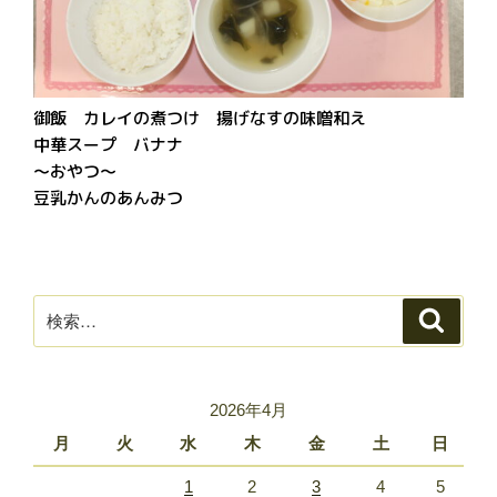
御飯 カレイの煮つけ 揚げなすの味噌和え
中華スープ バナナ
～おやつ～
豆乳かんのあんみつ
検
検
索
索:
2026年4月
月
火
水
木
金
土
日
1
2
3
4
5