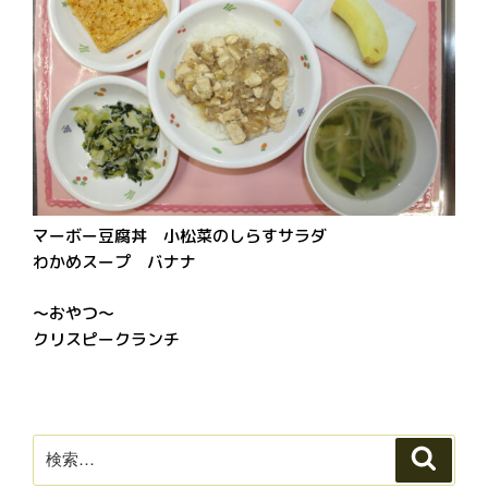
マーボー豆腐丼 小松菜のしらすサラダ
わかめスープ バナナ
～おやつ～
クリスピークランチ
検
検
索
索: