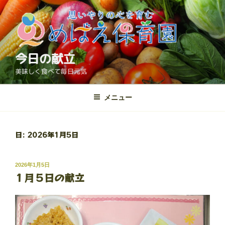
コ
ン
テ
ン
ツ
今日の献立
へ
美味しく食べて毎日元気
ス
キ
メニュー
ッ
プ
日:
2026年1月5日
投
2026年1月5日
１月５日の献立
稿
日: