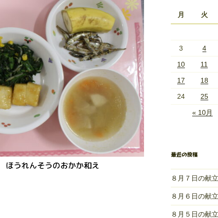
月
火
3
4
10
11
17
18
24
25
« 10月
最近の投稿
 ほうれんそうのおかか和え
８月７日の献
８月６日の献
８月５日の献