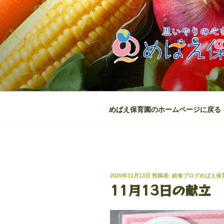
コ
ン
テ
ン
ツ
へ
ス
キ
ッ
めばえ保育園のホームページに戻る
プ
投
2025年11月13日
投稿者:
給食ブログめばえ保
稿
11月13日の献立
日: