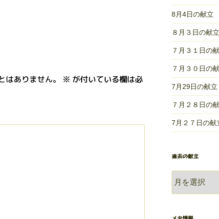
8月4日の献立
８月３日の献
７月３１日の
７月３０日の
とはありません。
※
が付いている欄は必
7月29日の献立
７月２８日の
7月２７日の献
過去の献立
過
去
の
献
メタ情報
立