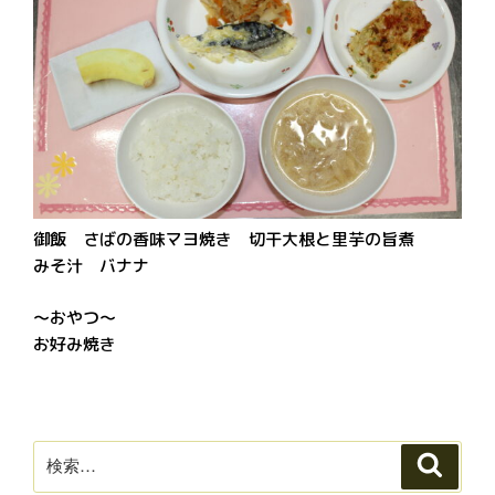
御飯 さばの香味マヨ焼き 切干大根と里芋の旨煮
みそ汁 バナナ
～おやつ～
お好み焼き
検
検
索
索: