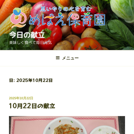
コ
ン
テ
ン
ツ
今日の献立
へ
美味しく食べて毎日元気
ス
キ
メニュー
ッ
プ
日:
2025年10月22日
投
2025年10月22日
10月22日の献立
稿
日: