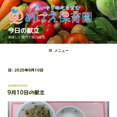
コ
ン
テ
ン
ツ
今日の献立
へ
美味しく食べて毎日元気
ス
キ
メニュー
ッ
プ
日:
2025年9月10日
投
2025年9月10日
9月10日の献立
稿
日: