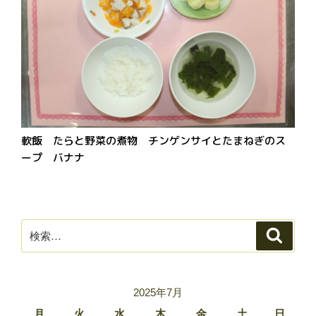
軟飯 たらと野菜の煮物 チンゲンサイとたまねぎのス
ープ バナナ
検
検
索
索:
2025年7月
月
火
水
木
金
土
日