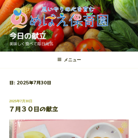
コ
ン
テ
ン
ツ
今日の献立
へ
美味しく食べて毎日元気
ス
キ
メニュー
ッ
プ
日:
2025年7月30日
投
2025年7月30日
７月３０日の献立
稿
日: