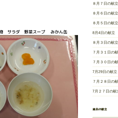
８月７日の献
８月６日の献
８月５日の献
物 サラダ 野菜スープ みかん缶
8月4日の献立
８月３日の献
７月３１日の
７月３０日の
7月29日の献立
７月２８日の
7月２７日の献
過去の献立