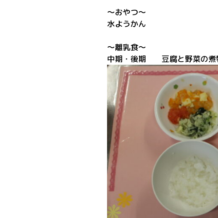
～おやつ～
水ようかん
～離乳食～
中期・後期 豆腐と野菜の煮