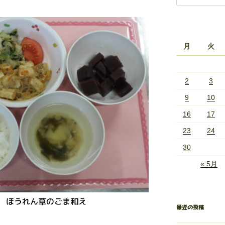
月
火
2
3
9
10
16
17
23
24
30
« 5月
 ほうれん草のごま和え
最近の投稿