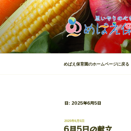
コ
ン
テ
ン
ツ
へ
ス
キ
ッ
めばえ保育園のホームページに戻る
プ
日:
2025年6月5日
投
2025年6月5日
稿
6月5日の献立
日: