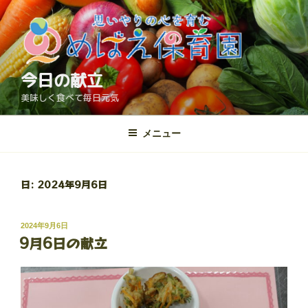
コ
ン
テ
ン
ツ
今日の献立
へ
美味しく食べて毎日元気
ス
キ
メニュー
ッ
プ
日:
2024年9月6日
投
2024年9月6日
9月6日の献立
稿
日: