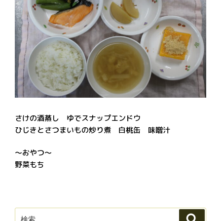
さけの酒蒸し ゆでスナップエンドウ
ひじきとさつまいもの炒り煮 白桃缶 味噌汁
～おやつ～
野菜もち
検
検