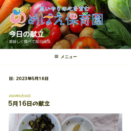
コ
ン
テ
ン
ツ
今日の献立
へ
美味しく食べて毎日元気
ス
キ
メニュー
ッ
プ
日:
2023年5月16日
投
2023年5月16日
5月16日の献立
稿
日: