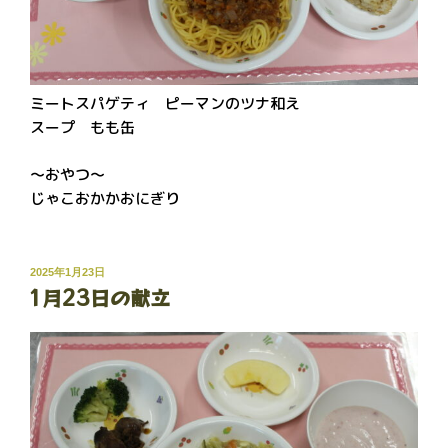
ミートスパゲティ ピーマンのツナ和え
スープ もも缶
～おやつ～
じゃこおかかおにぎり
投
2025年1月23日
1月23日の献立
稿
日: