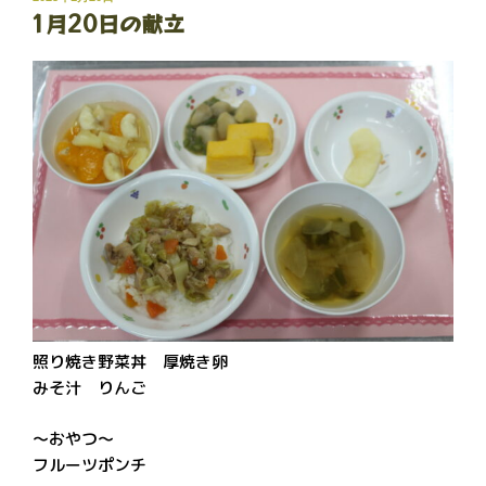
1月20日の献立
稿
日:
照り焼き野菜丼 厚焼き卵
みそ汁 りんご
～おやつ～
フルーツポンチ