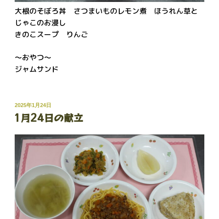
大根のそぼろ丼 さつまいものレモン煮 ほうれん草と
じゃこのお浸し
きのこスープ りんご
～おやつ～
ジャムサンド
投
2025年1月24日
1月24日の献立
稿
日: