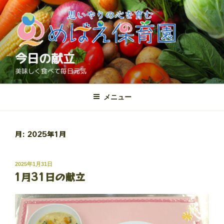
コ
ン
テ
ン
ツ
今日の献立
へ
美味しく食べて毎日元気
ス
キ
メニュー
ッ
プ
月:
2025年1月
投
2025年1月31日
1月31日の献立
稿
日: