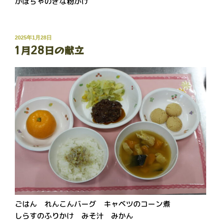
かぼちゃのきな粉がけ
投
2025年1月28日
1月28日の献立
稿
日:
ごはん れんこんバーグ キャベツのコーン煮
しらすのふりかけ みそ汁 みかん