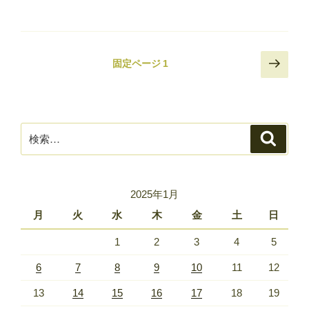
投
次
固定ページ
1
稿
の
ペ
の
ー
ペ
ジ
検
ー
検
索
索:
ジ
送
り
2025年1月
月
火
水
木
金
土
日
1
2
3
4
5
6
7
8
9
10
11
12
13
14
15
16
17
18
19