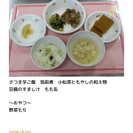
さつま芋ご飯 筑前煮 小松菜ともやしの和え物
豆腐のすまし汁 もも缶
～おやつ～
野菜もち
投
2025年1月20日