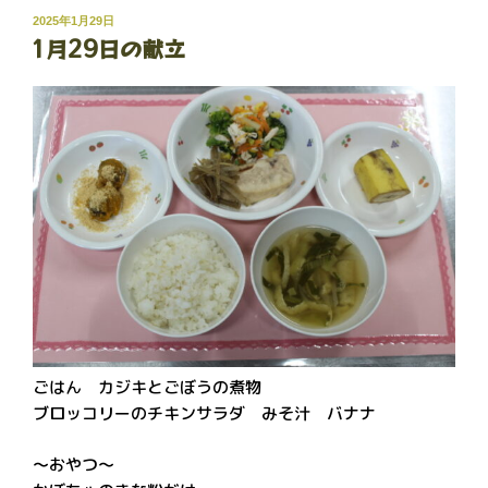
投
2025年1月29日
1月29日の献立
稿
日:
ごはん カジキとごぼうの煮物
ブロッコリーのチキンサラダ みそ汁 バナナ
～おやつ～