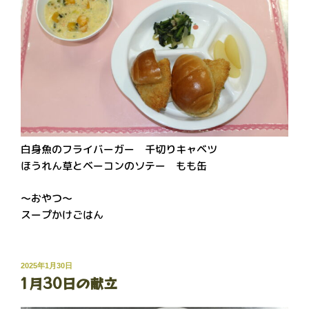
白身魚のフライバーガー 千切りキャベツ
ほうれん草とベーコンのソテー もも缶
～おやつ～
スープかけごはん
投
2025年1月30日
1月30日の献立
稿
日: