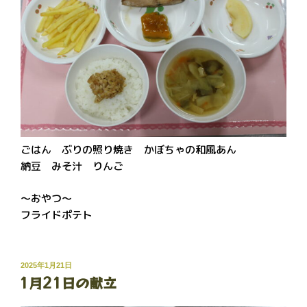
ごはん ぶりの照り焼き かぼちゃの和風あん
納豆 みそ汁 りんご
～おやつ～
フライドポテト
投
2025年1月21日
1月21日の献立
稿
日: